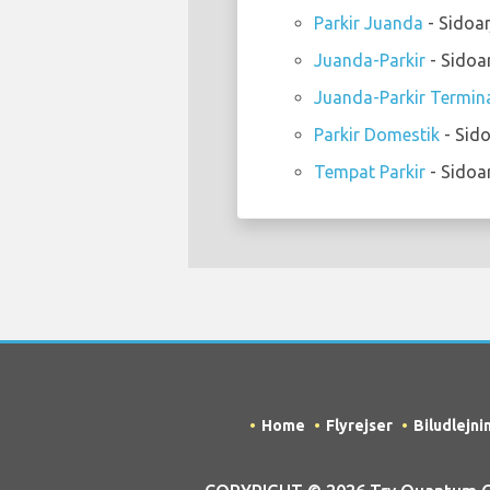
Parkir Juanda
- Sidoar
Juanda-Parkir
- Sidoa
Juanda-Parkir Termin
Parkir Domestik
- Sido
Tempat Parkir
- Sidoa
Home
Flyrejser
Biludlejni