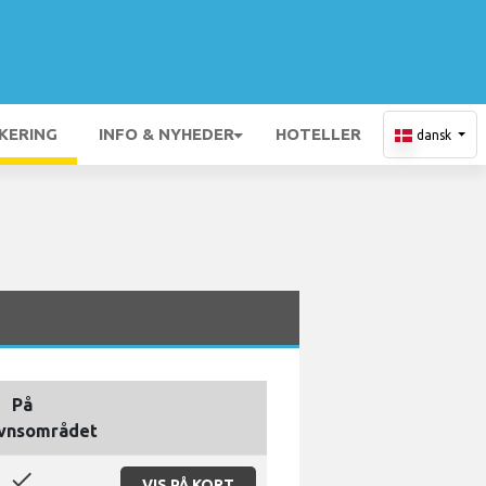
KERING
INFO & NYHEDER
HOTELLER
dansk
På
avnsområdet
done
VIS PÅ KORT