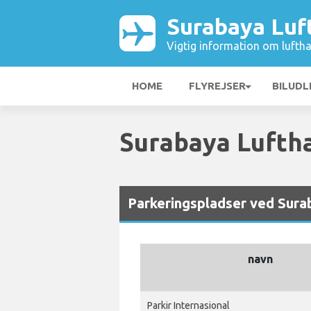
Surabaya Luf
Vigtig information om luftha
HOME
FLYREJSER
BILUDL
Surabaya Lufth
Parkeringspladser ved Sura
navn
Parkir Internasional