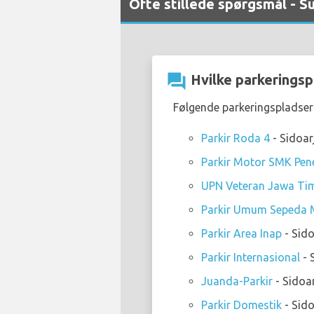
Ofte stillede spørgsmål - S
question_answer
Hvilke parkeringsp
Følgende parkeringspladser
Parkir Roda 4
- Sidoar
Parkir Motor SMK Pe
UPN Veteran Jawa Ti
Parkir Umum Sepeda 
Parkir Area Inap
- Sido
Parkir Internasional
- 
Juanda-Parkir
- Sidoa
Parkir Domestik
- Sido