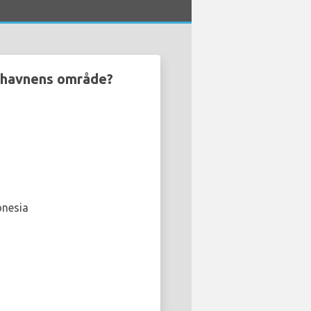
fthavnens område?
onesia