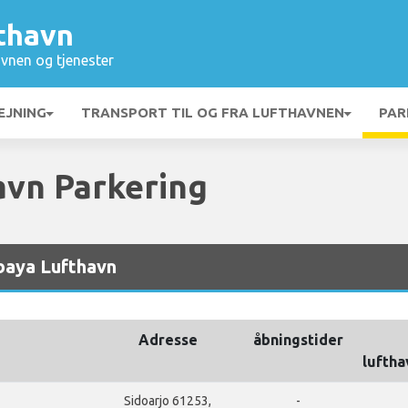
thavn
vnen og tjenester
EJNING
TRANSPORT TIL OG FRA LUFTHAVNEN
PAR
avn Parkering
baya Lufthavn
Adresse
åbningstider
lufth
Sidoarjo 61253,
-