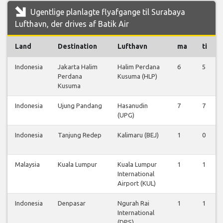
Ugentlige planlagte flyafgange til Surabaya
Lufthavn, der drives af Batik Air
Land
Destination
Lufthavn
ma
ti
Indonesia
Jakarta Halim
Halim Perdana
6
5
Perdana
Kusuma (HLP)
Kusuma
Indonesia
Ujung Pandang
Hasanudin
7
7
(UPG)
Indonesia
Tanjung Redep
Kalimaru (BEJ)
1
0
Malaysia
Kuala Lumpur
Kuala Lumpur
1
1
International
Airport (KUL)
Indonesia
Denpasar
Ngurah Rai
1
1
International
(DPS)