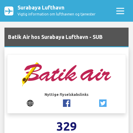
Surabaya Lufthavn
Vigtig information om lufthavnen og tjenester
Batik Air hos Surabaya Lufthavn - SUB
Nyttige flyselskabslinks
329