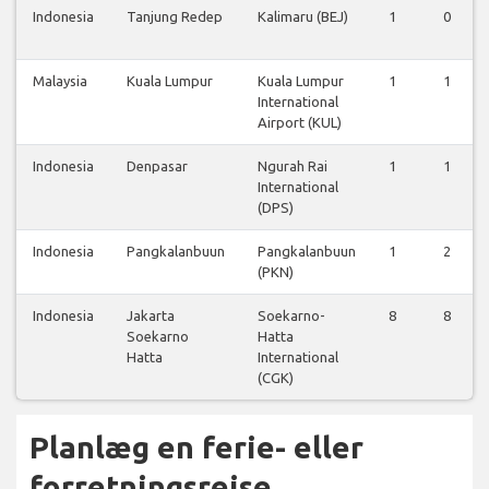
Indonesia
Tanjung Redep
Kalimaru (BEJ)
1
0
Malaysia
Kuala Lumpur
Kuala Lumpur
1
1
International
Airport (KUL)
Indonesia
Denpasar
Ngurah Rai
1
1
International
(DPS)
Indonesia
Pangkalanbuun
Pangkalanbuun
1
2
(PKN)
Indonesia
Jakarta
Soekarno-
8
8
Soekarno
Hatta
Hatta
International
(CGK)
Planlæg en ferie- eller
forretningsrejse...