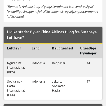
(Bemærk: Ankomst- og afgangsterminaler kan ændre sig af
forskellige årsager - tjek altid ankomst- og afgangsskærmene i
lufthavnen)
Hvilke steder flyver China Airlines til og fra Surabaya
Lufthavn?
Lufthavn
Land
Beliggenhed
Ugentlige
flyvninger
Ngurah Rai
Indonesia
Denpasar
14
International
f
(DPS)
Soekarno-
Indonesia
Jakarta
77
Hatta
Soekarno
f
International
Hatta
(CGK)