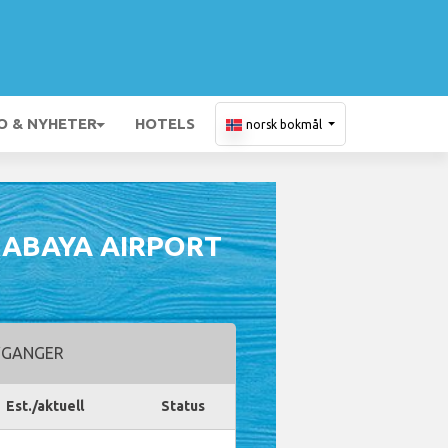
O & NYHETER
HOTELS
norsk bokmål
RABAYA AIRPORT
GANGER
Est./aktuell
Status