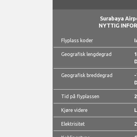
Surabaya Airp
NYTTIG INFO
Flyplass koder
I
Geografisk lengdegrad
1
D
Geografisk breddegrad
-
D
Tid på flyplassen
2
Kjøre videre
Elektrisitet
2