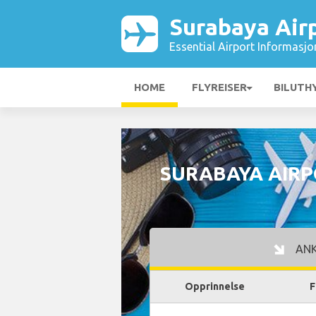
Surabaya Air
Essential Airport Informasjo
HOME
FLYREISER
BILUTH
SURABAYA AIRP
AN
Opprinnelse
F