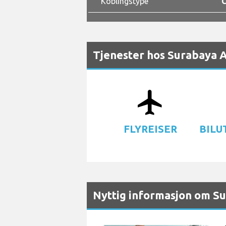
Koblingstype
C
Tjenester hos Surabaya A
airplanemode_active
d
FLYREISER
BILU
Nyttig informasjon om S