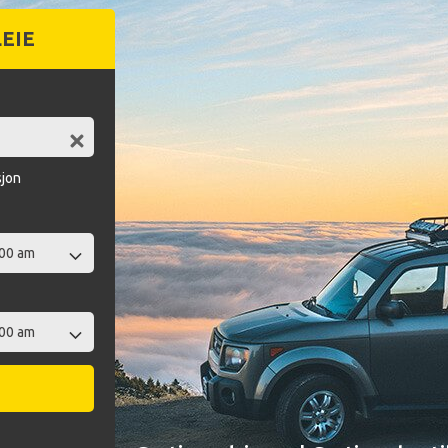
LEIE
sjon