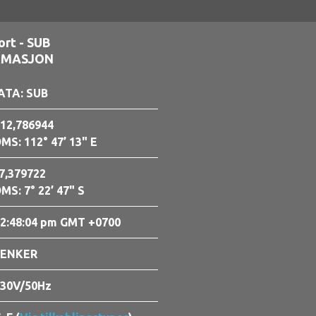
ort - SUB
RMASJON
ATA: SUB
12,786944
MS: 112° 47’ 13" E
7,379722
MS: 7° 22’ 47" S
2:48:05 pm GMT +0700
LENKER
30V/50Hz