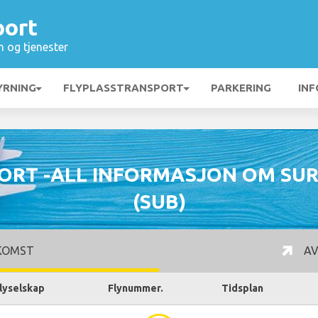
port
n og tjenester
YRNING
FLYPLASSTRANSPORT
PARKERING
INF
ORT -ALL INFORMASJON OM SU
(SUB)
KOMST
AV
lyselskap
Flynummer.
Tidsplan