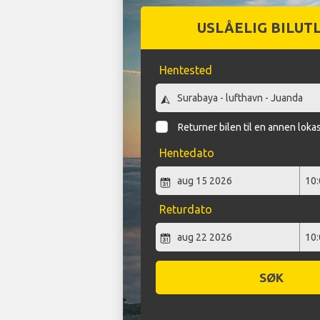
USLÅELIG BILUT
Hentested
Returner bilen til en annen loka
Hentedato
Returdato
SØK