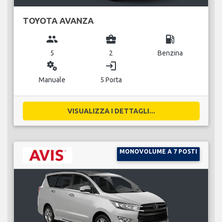
TOYOTA AVANZA
group
business_center
local_gas_station
5
2
Benzina
miscellaneous_services
login
Manuale
5 Porta
VISUALIZZA I DETTAGLI...
MONOVOLUME A 7 POSTI