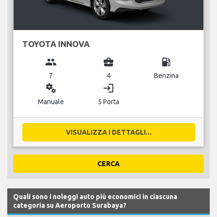
TOYOTA INNOVA
group
business_center
local_gas_station
7
4
Benzina
miscellaneous_services
login
Manuale
5 Porta
VISUALIZZA I DETTAGLI...
CERCA
Quali sono i noleggi auto più economici in ciascuna
categoria su Aeroporto Surabaya?