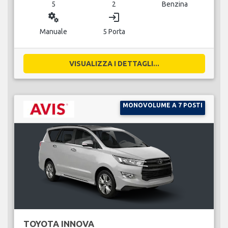
5
2
Benzina
miscellaneous_services
login
Manuale
5 Porta
VISUALIZZA I DETTAGLI...
MONOVOLUME A 7 POSTI
TOYOTA INNOVA