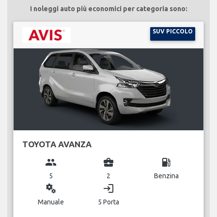
I noleggi auto più economici per categoria sono:
SUV PICCOLO
TOYOTA AVANZA
group
business_center
local_gas_station
5
2
Benzina
miscellaneous_services
login
Manuale
5 Porta