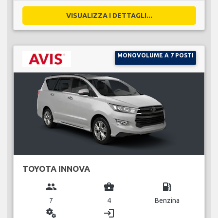
VISUALIZZA I DETTAGLI...
MONOVOLUME A 7 POSTI
TOYOTA INNOVA
group
business_center
local_gas_station
7
4
Benzina
miscellaneous_services
login