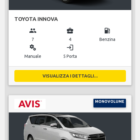
TOYOTA INNOVA
group
business_center
local_gas_station
7
4
Benzina
miscellaneous_services
login
Manuale
5 Porta
VISUALIZZA I DETTAGLI...
MONOVOLUME