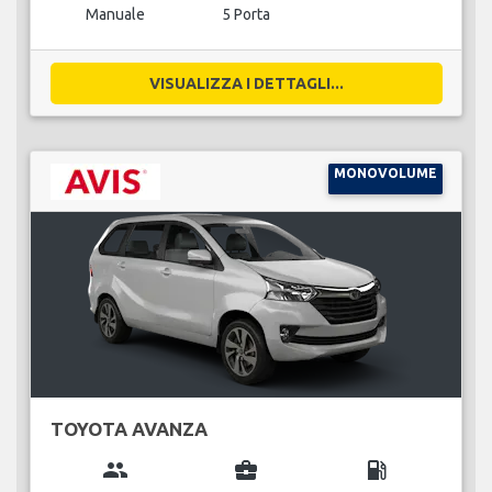
Manuale
5 Porta
VISUALIZZA I DETTAGLI...
MONOVOLUME
TOYOTA AVANZA
group
business_center
local_gas_station