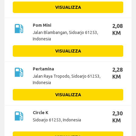
VISUALIZZA
local_gas_station
Pom Mini
2,08
KM
Jalan Blambangan, Sidoarjo 61253,
Indonesia
VISUALIZZA
local_gas_station
Pertamina
2,28
KM
Jalan Raya Tropodo, Sidoarjo 61253,
Indonesia
VISUALIZZA
local_gas_station
Circle K
2,30
KM
Sidoarjo 61253, Indonesia