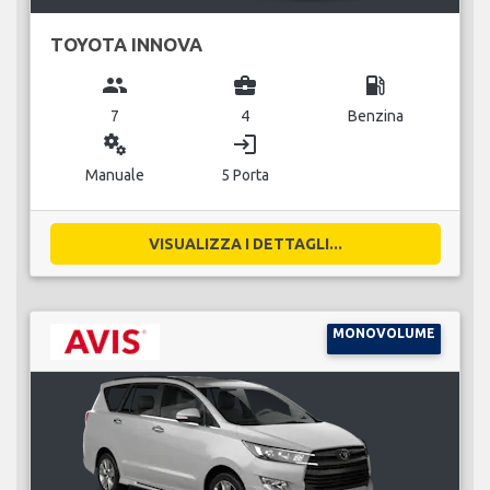
TOYOTA INNOVA
group
business_center
local_gas_station
7
4
Benzina
miscellaneous_services
login
Manuale
5 Porta
VISUALIZZA I DETTAGLI...
MONOVOLUME