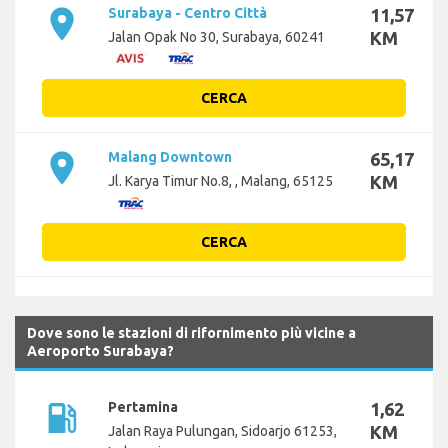
place
Surabaya - Centro Città
11,57
KM
Jalan Opak No 30, Surabaya, 60241
CERCA
place
Malang Downtown
65,17
KM
Jl. Karya Timur No.8, , Malang, 65125
CERCA
Dove sono le stazioni di rifornimento più vicine a
Aeroporto Surabaya?
local_gas_station
Pertamina
1,62
KM
Jalan Raya Pulungan, Sidoarjo 61253,