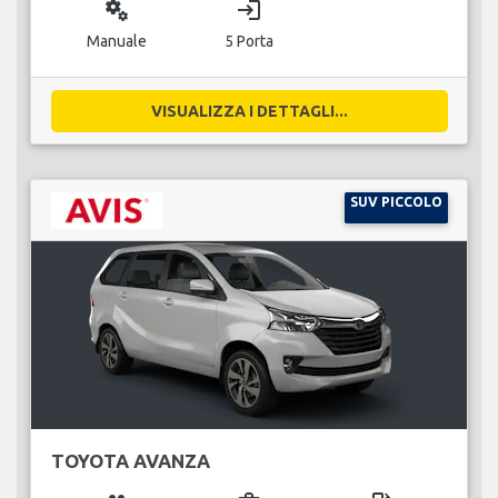
miscellaneous_services
login
Manuale
5 Porta
VISUALIZZA I DETTAGLI...
SUV PICCOLO
TOYOTA AVANZA