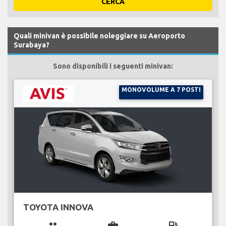
CERCA
Quali minivan è possibile noleggiare su Aeroporto
Surabaya?
Sono disponibili i seguenti minivan:
MONOVOLUME A 7 POSTI
TOYOTA INNOVA
group
business_center
local_gas_station