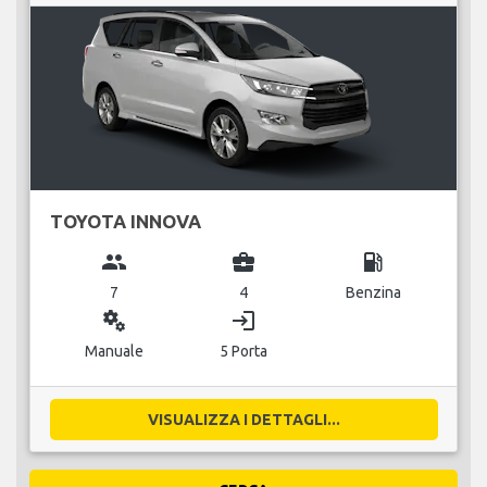
TOYOTA INNOVA
group
business_center
local_gas_station
7
4
Benzina
miscellaneous_services
login
Manuale
5 Porta
VISUALIZZA I DETTAGLI...