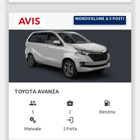
MONOVOLUME A 5 POSTI
TOYOTA AVANZA
group
business_center
local_gas_station
5
2
Benzina
miscellaneous_services
login
Manuale
5 Porta