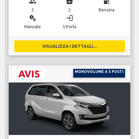
group
business_center
local_gas_station
5
2
Benzina
miscellaneous_services
login
Manuale
5 Porta
VISUALIZZA I DETTAGLI...
MONOVOLUME A 5 POSTI