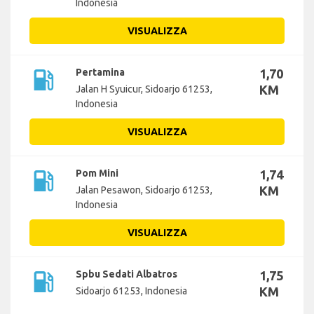
Indonesia
VISUALIZZA
local_gas_station
Pertamina
1,70
KM
Jalan H Syuicur, Sidoarjo 61253,
Indonesia
VISUALIZZA
local_gas_station
Pom Mini
1,74
KM
Jalan Pesawon, Sidoarjo 61253,
Indonesia
VISUALIZZA
local_gas_station
Spbu Sedati Albatros
1,75
KM
Sidoarjo 61253, Indonesia