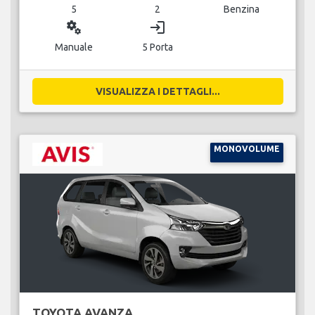
5
2
Benzina
miscellaneous_services
login
Manuale
5 Porta
VISUALIZZA I DETTAGLI...
MONOVOLUME
TOYOTA AVANZA