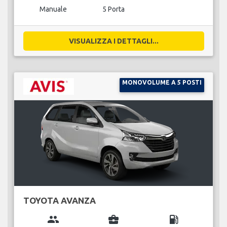
Manuale
5 Porta
VISUALIZZA I DETTAGLI...
MONOVOLUME A 5 POSTI
TOYOTA AVANZA
group
business_center
local_gas_station