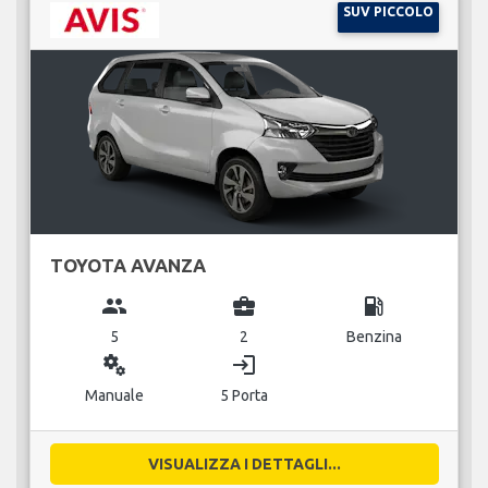
SUV PICCOLO
TOYOTA AVANZA
group
business_center
local_gas_station
5
2
Benzina
miscellaneous_services
login
Manuale
5 Porta
VISUALIZZA I DETTAGLI...