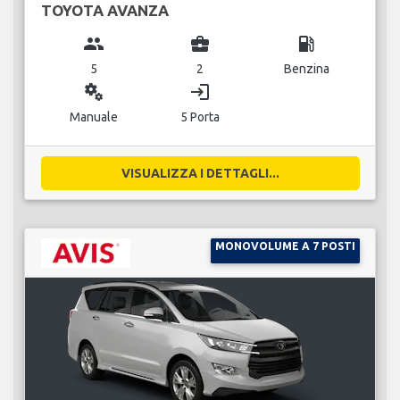
TOYOTA AVANZA
group
business_center
local_gas_station
5
2
Benzina
miscellaneous_services
login
Manuale
5 Porta
VISUALIZZA I DETTAGLI...
MONOVOLUME A 7 POSTI