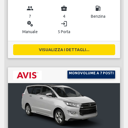
group
business_center
local_gas_station
7
4
Benzina
miscellaneous_services
login
Manuale
5 Porta
VISUALIZZA I DETTAGLI...
MONOVOLUME A 7 POSTI