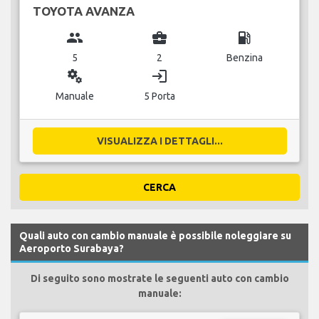
TOYOTA AVANZA
group
business_center
local_gas_station
5
2
Benzina
miscellaneous_services
login
Manuale
5 Porta
VISUALIZZA I DETTAGLI...
CERCA
Quali auto con cambio manuale è possibile noleggiare su
Aeroporto Surabaya?
Di seguito sono mostrate le seguenti auto con cambio
manuale: