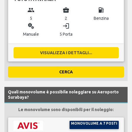
group
business_center
local_gas_station
5
2
Benzina
miscellaneous_services
login
Manuale
5 Porta
VISUALIZZA I DETTAGLI...
CERCA
Quali monovolume è possibile noleggiare su Aeroporto
Surabaya?
Le monovolume sono disponibili per il noleggio:
MONOVOLUME A 7 POSTI