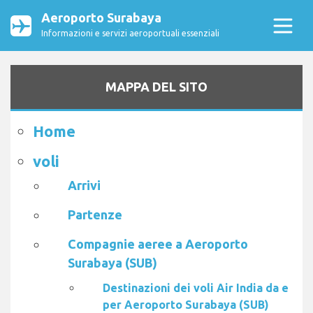
Aeroporto Surabaya
Informazioni e servizi aeroportuali essenziali
MAPPA DEL SITO
Home
voli
Arrivi
Partenze
Compagnie aeree a Aeroporto
Surabaya (SUB)
Destinazioni dei voli Air India da e
per Aeroporto Surabaya (SUB)