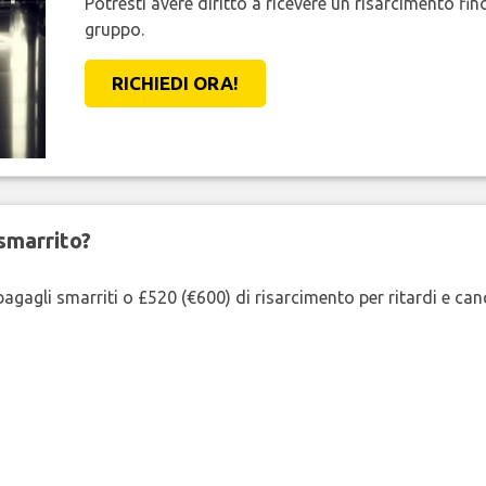
Potresti avere diritto a ricevere un risarcimento fi
gruppo.
RICHIEDI ORA!
smarrito?
agagli smarriti o £520 (€600) di risarcimento per ritardi e cancel