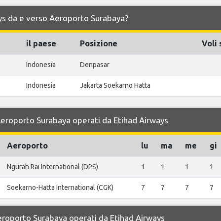
ways da e verso Aeroporto Surabaya?
il paese
Posizione
Voli 
Indonesia
Denpasar
Indonesia
Jakarta Soekarno Hatta
 Aeroporto Surabaya operati da Etihad Airways
Aeroporto
lu
ma
me
gi
Ngurah Rai International (DPS)
1
1
1
1
Soekarno-Hatta International (CGK)
7
7
7
7
Aeroporto Surabaya operati da Etihad Airways