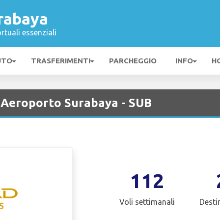
rabaya
rtuali essenziali
UTO
TRASFERIMENTI
PARCHEGGIO
INFO
H
 Aeroporto Surabaya - SUB
112
Voli settimanali
Desti